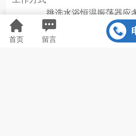
挑选水浴恒温振荡器应考
在挑选水浴恒温振荡器
适的温控范围，一个实验器材的
首页
留言
成败与否上面起到很关键的作用
试验的要求选择适合的温控范围
选起来相当的繁琐的话，您也可
微大一些的仪器。
在挑选水浴恒温振荡器
控温精度，因此将实验的恒温
确，将因温度波动给试验带来的