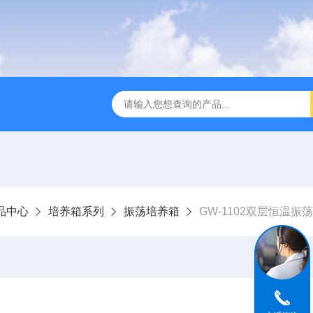
全温振荡器
THZ-82A气浴恒温振荡器价格
GW-1102双
品中心
培养箱系列
振荡培养箱
GW-1102双层恒温振