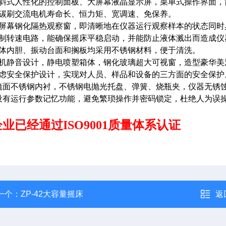
倾斜式人性化的控制面板、大屏幕液晶显示屏，菜单式操作界面
无碳刷交流电机寿命长、恒力矩、宽调速、免保养。
大屏幕钢化隔热观察窗，即清晰地在仪器运行观察样本的状态同
控制转速电路，能确保摇床平稳启动，并能防止液体溅出而造成
箱体内胆、振动台面和搁板均采用不锈钢材料，便于清洗。
整机静音设计，静电喷塑箱体，钢化玻璃超大可视窗，造型豪华
考虑安全保护设计，实现对人员、样品和设备的三方面的安全保护
、镜面不锈钢内衬，不锈钢电抛光托盘、弹簧、烧瓶夹，仪器无锈
、设有运行参数记忆功能，避免繁琐操作并密码锁定，杜绝人为误
业已经通过ISO9001质量体系认证
一个：
ZP-42大容量摇床
返