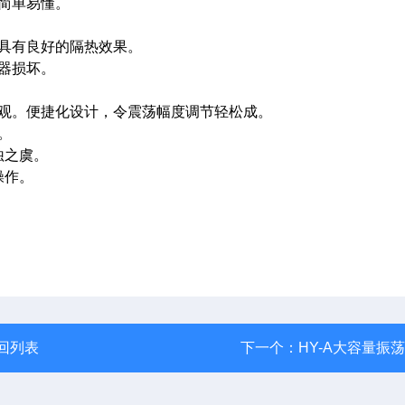
，简单易懂。
时具有良好的隔热效果。
仪器损坏。
美观。便捷化设计，令震荡幅度调节轻松成。
。
蚀之虞。
操作。
回列表
下一个：
HY-A大容量振