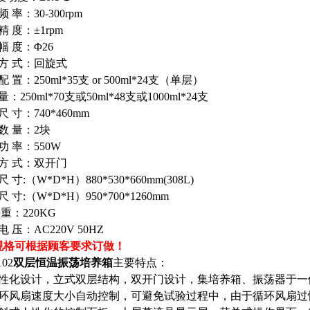
频 率：30-300rpm
精 度：±1rpm
 幅 度：Φ26
 方 式：回旋式
配 置：250ml*35支 or 500ml*24支（单层）
量：250ml*70支或50ml*48支或1000ml*24支
尺 寸：740*460mm
 数 量：2块
 功 率：550W
 方 式：双开门
尺 寸:（W*D*H）880*530*660mm(308L)
尺 寸:（W*D*H）950*700*1260mm
：220KG
电 压：AC220V 50HZ
规格可根据顾客要求订做！
102
双层恒温振荡培养箱
主要特点：
人性化设计，立式双层结构，双开门设计，集培养箱、振荡器于
循环风扇速度大小自动控制，可避免试验过程中，由于循环风扇