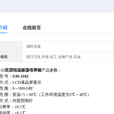
介绍
在线留言
牌
国旺仪器
用领域
医疗卫生,环保,化工,生物产业,石油
102
双层恒温振荡培养箱
产品参数：
 型 号：
GW-1102
 方 式：LCD液晶屏显示
 范 围：0～999小时
 范 围：室温+5～60℃（工作环境温度为5℃～40℃）
 方 式：内置照明灯
分辨率：±0.1℃
波动度：±0.1℃