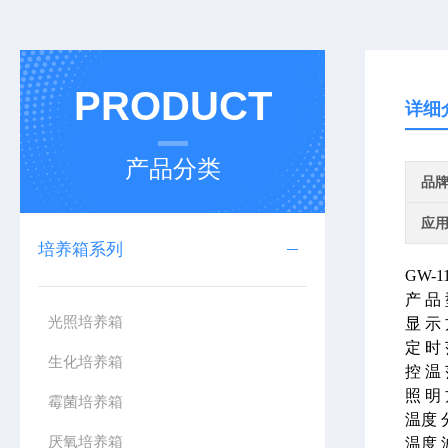
PRODUCT
详细
产品分类
品
应
培养箱系列
GW-1
产 品
光照培养箱
显 示
定 时
生化培养箱
控 温
照 明
霉菌培养箱
温度 
厌氧培养箱
温度 