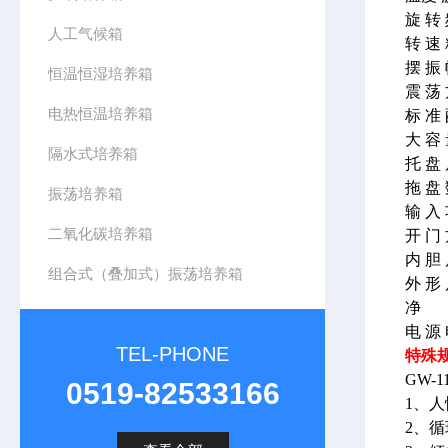
旋 转 
人工气候箱
转 速 
摆 振
恒温恒湿培养箱
震 荡
电热恒温培养箱
标 准 
大 容 
隔水式培养箱
托 盘 
拖 盘
振荡培养箱
输 入
二氧化碳培养箱
开 门
内 胆 
组合式（叠加式）振荡培养箱
外 形 
净 重
电 源 
TEL-PHONE
特殊
GW-1
0519-82533166
1、
2、