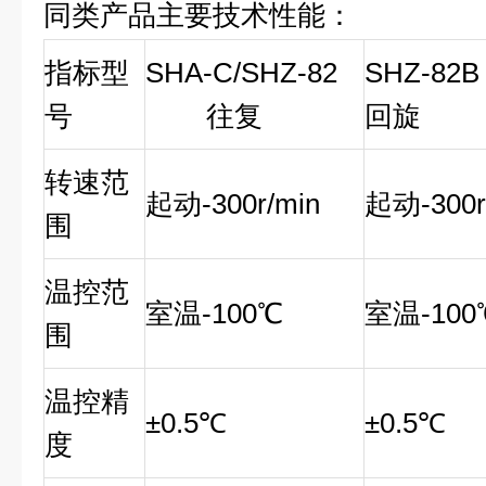
同类产品主要技术性能：
指标型
SHA-C/SHZ-82
SHZ-82B
号
往复
回旋
转速范
起动-300r/min
起动-300r
围
温控范
室温-100℃
室温-100
围
温控精
±0.5℃
±0.5℃
度