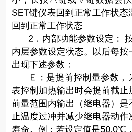
SET键仪表回到正常工作状态
回到正常工作状态
2
．内部功能参数设定： 按
内层参数设定状态。以后每按
出现下述参数：
Ｅ：是提前控制量参数，
表控制加热输出时会提前截止
前量范围内输出（继电器）是
止温度过冲并减少继电器动作
寿命。例：若设定值是50.0℃