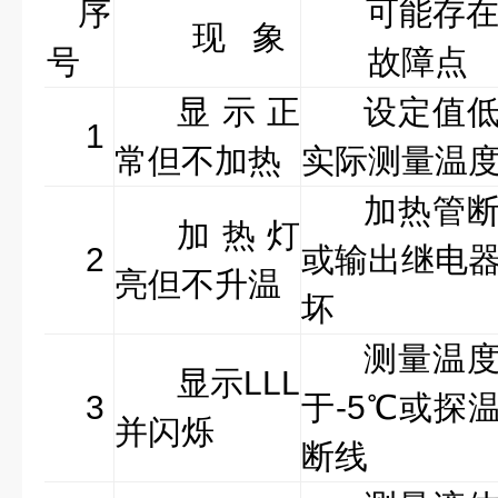
序
可能存
现 象
号
故障点
显示正
设定值
1
常但不加热
实际测量温
加热管
加热灯
2
或输出继电
亮但不升温
坏
测量温
显示LLL
3
于-5℃或探
并闪烁
断线