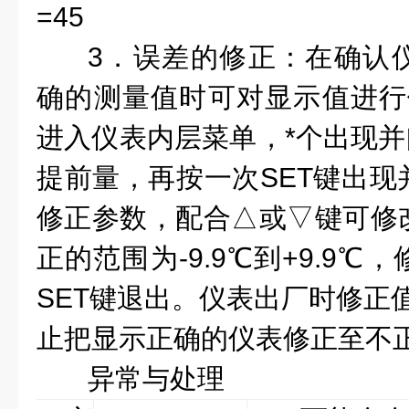
=45
3
．误差的修正：在确认
确的测量值时可对显示值进行修
进入仪表内层菜单，*个出现并
提前量，再按一次SET键出现
修正参数，配合△或▽键可修
正的范围为-9.9℃到+9.9
SET键退出。仪表出厂时修正值
止把显示正确的仪表修正至不
异常与处理