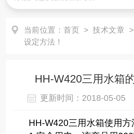
当前位置：
首页
>
技术文章
>
设定方法！
HH-W420三用水
更新时间：2018-05-0
HH-W420三用水箱使用