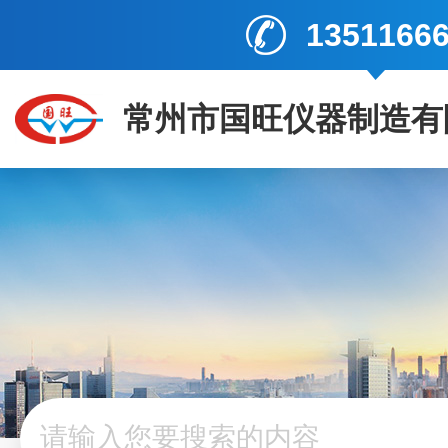
1351166
常州市国旺仪器制造有