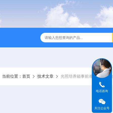
全温振荡器
THZ-82A气浴恒温振荡器价格
GW-1102双
当前位置：
首页
技术文章
光照培养箱事前准备工作您做
电话咨询
关注公众号