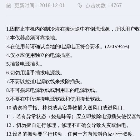
更新时间：2018-12-01
点击次数：4767
1.因防止本机内的制冷液在搬运途中有倒流现象，所以用户收
2.本仪器必须可靠接地。
3.在使用前请确认当地的电源电压符合要求。(220∨±5%)
4.仪器应使用独立的电源插座。
5.插紧电源插头。
6.切勿用湿手插拔电源线。
7.不要以拉扯电源软线来拔除插头。
8.不可损坏电源软线或利用非的电源软线。
9.不要在中段连接电源软线和使用接长软线。
10.请勿将手指、棒类或其它异物插入送风口或进风口。
11．若有异常状态（烧焦味等）应立即拔除电源插头使仪器
12．切勿擅自进行修理，修理不正确会导致火灾或触电。
13.设备的搬动要平行移动，任何一方向倾斜角应小于45度。