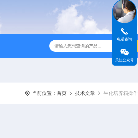
电话咨询
全温振荡器
THZ-82A气浴恒温振荡器价格
GW-1102双
关注公众号
当前位置：
首页
技术文章
生化培养箱操作