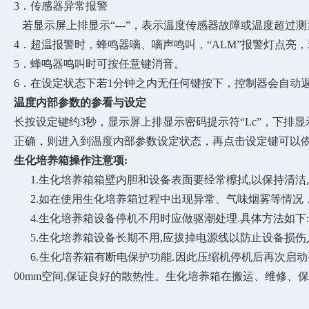
3．传感器异常报警
若显示屏上排显示“---”，表示温度传感器故障或温度超
4．超温报警时，蜂鸣器嘀、嘀声鸣叫，“ALM”报警灯点亮
5．蜂鸣器鸣叫时可按任意键消音。
6．在设定状态下若1分钟之内无任何键按下，控制器会自动
温度内部参数的参看与设定
长按设定键约3秒，显示屏上排显示密码提示符“Lc”，下
正确，则进入到温度内部参数设定状态，再点击设定键可以
生化培养箱操作注意项:
1.生化培养箱箱壁内胆和设备表面要经常檫拭,以保持清洁
2.如在使用生化培养箱过程中出现异常、气味烟雾等情况，
4.生化培养箱设备停机不用时应做驱潮处理.具体方法如下:将
5.生化培养箱设备长期不用,应拔掉电源线以防止设备损伤人。
6.生化培养箱有断电保护功能.因此压缩机停机后再次启动要达
00mm空间,保证良好的散热性。生化培养箱在搬运、维修、保