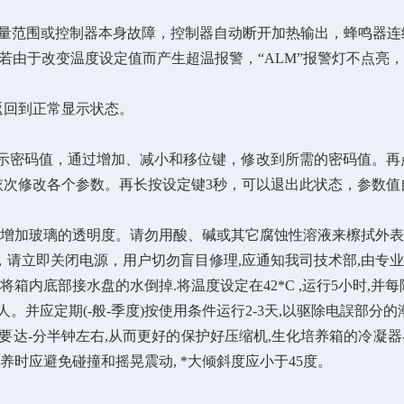
过测量范围或控制器本身故障，控制器自动断开加热输出，蜂鸣器
，若由于改变温度设定值而产生超温报警，“ALM”报警灯不点亮
返回到正常显示状态。
排显示密码值，通过增加、减小和移位键，修改到所需的密码值。
依次修改各个参数。再长按设定键3秒，可以退出此状态，参数值
,增加玻璃的透明度。请勿用酸、碱或其它腐蚀性溶液来檫拭外
请立即关闭电源，用户切勿盲目修理,应通知我司技术部,由专业
箱内底部接水盘的水倒掉.将温度设定在42*C ,运行5小时,并每
并应定期(-般-季度)按使用条件运行2-3天,以驱除电誤部分的
-分半钟左右,从而更好的保护好压缩机,生化培养箱的冷凝器与墙壁
养时应避免碰撞和摇晃震动, *大倾斜度应小于45度。