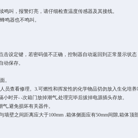
连续鸣叫，报警灯亮，请仔细检查温度传感器及其接线。
，蜂鸣器也不鸣叫。
再点击设定键，若密码值不正确，控制器自动返回到正常显示状态
自动保存。
表面。
人员查看修理。3.可燃性和挥发性的化学物品切勿放入生化培养
隔小时开- -次箱门放掉潮气,处理完毕后拔掉电源插头存放。
潮气,避免损坏有关器件。
之间距离应大于100mm .箱体侧面应有50mm间隙,箱体顶