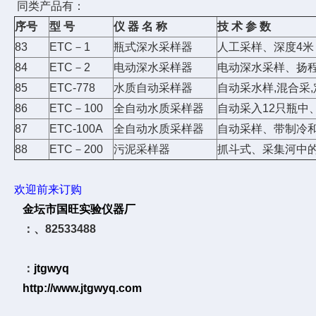
同类产品有：
序号
型 号
仪
器
名
称
技
术
参
数
83
ETC－1
瓶式深水采样器
人工采样、深度4米
84
ETC－2
电动深水采样器
电动深水采样、扬程
85
ETC-778
水质自动采样器
自动采水样,混合采
86
ETC－100
全自动水质采样器
自动采入12只瓶中
87
ETC-100A
全自动水质采样器
自动采样、带制冷
88
ETC－200
污泥采样器
抓斗式、采集河中
欢迎前来订购
金坛市国旺实验仪器厂
：、82533488
：
jtgwyq
http://www.jtgwyq.com