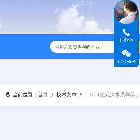
电话咨询
全温振荡器
THZ-82A气浴恒温振荡器价格
GW-1102双
关注公众号
当前位置：
首页
技术文章
ETC-1瓶式深水采样器