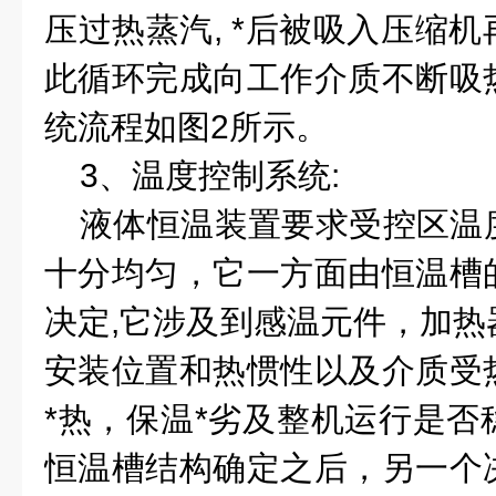
压过热蒸汽
, *
后被吸入压缩机
此循环完成向工作介质不断吸
统流程如图
2
所示。
3
、温度控制系统
:
液体恒温装置要求受控区温
十分均匀，它一方面由恒温槽
决定
,
它涉及到感温元件，加热
安装位置和热惯性以及介质受
*
热，保温
*
劣及整机运行是否
恒温槽结构确定之后，另一个