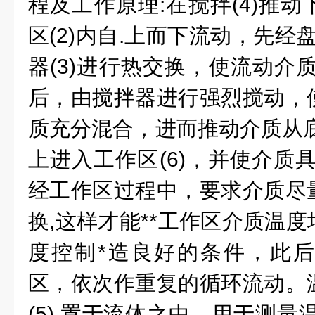
程及工作原理
:
在搅拌
(4)
推动
区
(2)
内自
.
上而下流动，先经
器
(3)
进行热交换，使流动介质
后，由搅拌器进行强烈搅动，
质充分混合，进而推动介质从
上进入工作区
(6)
，并使介质
经工作区过程中，要求介质尽
换
,
这样才能
**
工作区介质温度
度控制
*
造良好的条件，此后
区，依次作重复的循环流动。
(5)
置于流体之中，用于测量