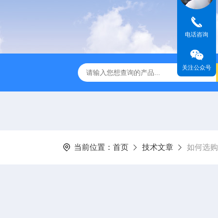
电话咨询
关注公众号
全温振荡器
THZ-82A气浴恒温振荡器价格
GW-1102双
当前位置：
首页
技术文章
如何选购