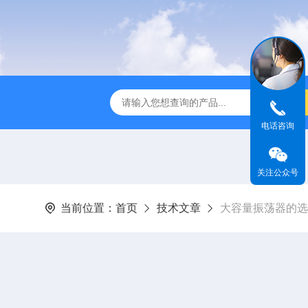
全温振荡器
THZ-82A气浴恒温振荡器价格
GW-1102双
电话咨询
关注公众号
当前位置：
首页
技术文章
大容量振荡器的选