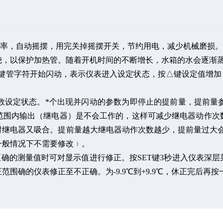
频率，自动摇摆，用完关掉摇摆开关，节约用电，减少机械磨损。
干烧，以保护加热管。随着开机时间的不断增长，水箱的水会逐渐
ET键管字符开始闪动，表示仪表进入设定状态，按△键设定值增
层参数设定状态。*个出现并闪动的参数为即停止的提前量，提前
围内输出（继电器）是不会工作的，这样可减少继电器动作次数以
℃=49.5℃时继电器又吸合。提前量越大继电器动作次数越少，提前
一般情况下不需要修改﹚。
确的测量值时可对显示值进行修正。按SET键3秒进入仪表深层菜
确的仪表修正至不正确。为-9.9℃到+9.9℃，休正完后再按一