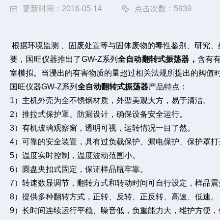
更新时间：2016-05-14
点击次数：5939
根据环境监测 、固废处置等与固体废物的毒性鉴别、研究
要，国旺仪器推出了GW-Z系列
全自动翻转式振荡器，
含有
室模拟。当浸出的有害物质的量超过相关法规所提出的阀值
国旺仪器GW-Z系列
全自动翻转式振荡器
产品特点：
1
）主机外壳为全不锈钢材质，外型美观大方，易于清洁。
2
）推拉式保护罩、防漏设计，确保设备安全运行。
3
）有机玻璃观察窗，透明可视，运转情况一目了然。
4
）可靠的安全装置，具有过负载保护、漏电保护、保护罩打
5
）温度实时控制，温度波动范围小。
6
）圆盘夹扣式固定，保证样品瓶牢靠。
7
）转速数显调节，翻转方式和转动时间可自行设定，样品震
8
）提供多种翻转方式，正转、反转、正反转、高速、低速。
9
）长时间连续运行平稳、噪音低，负重能力大，维护方便，