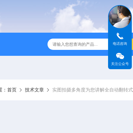
电话咨询
全温振荡器
THZ-82A气浴恒温振荡器价格
GW-1102双
关注公众号
置：
首页
技术文章
实图拍摄多角度为您讲解全自动翻转式