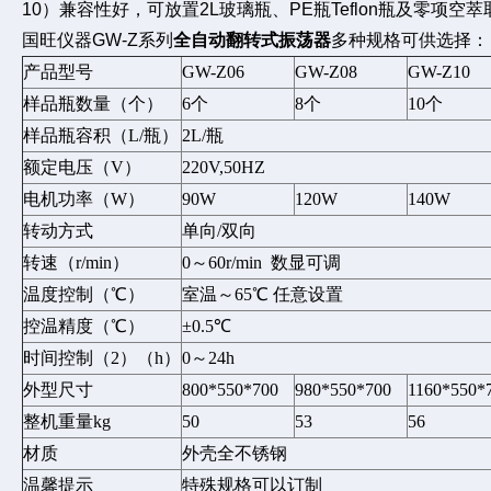
10
）兼容性好，可放置2L玻璃瓶、PE瓶Teflon瓶及零项空萃
国旺仪器GW-Z系列
全自动翻转式振荡器
多种规格可供选择：
产品型号
GW-Z06
GW-Z08
GW-Z10
样品瓶数量（个）
6
个
8
个
10
个
样品瓶容积（L/瓶）
2L/
瓶
额定电压（V）
220V,50HZ
电机功率（W）
90W
120W
140W
转动方式
单向/双向
转速（r/min）
0
～60r/min 数显可调
温度控制（℃）
室温～65℃ 任意设置
控温精度（℃）
±0.5℃
时间控制（2）（h）
0
～24h
外型尺寸
800*550*700
980*550*700
1160*550*
整机重量kg
50
53
56
材质
外壳全不锈钢
温馨提示
特殊规格可以订制