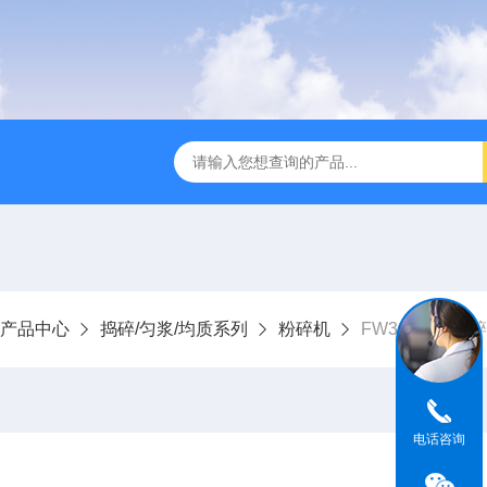
全温振荡器
THZ-82A气浴恒温振荡器价格
GW-1102双
产品中心
捣碎/匀浆/均质系列
粉碎机
FW300高速粉
电话咨询