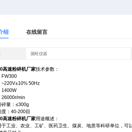
介绍
在线留言
牌
国旺仪器
0
高速粉碎机厂家
技术参数：
：
FW300
：
~220V±10% 50Hz
：
1400W
：
26000r/min
粉碎量：
≤300g
细度：
40-200
目
0
高速粉碎机厂家
用途概述：
用于工业、农业、工矿、医药卫生、煤炭、地质等科研单位，可