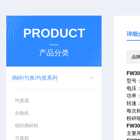
PRODUCT
详细
产品分类
品
FW30
捣碎/匀浆/均质系列
型号
电压
功率
均质器
转速
每次
分散机
粉碎
组织捣碎机
FW30
主要
匀浆机