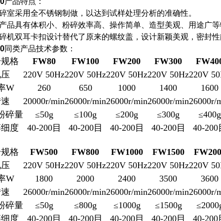
0
产品特点：
碎室采用全不锈钢制做，以达到试样处理分析的准确性。
产品具有体积小、粉碎效率高、操作简单、造型美观、用途广等
碎机双耳卡扣设计替代了原来的螺纹盖，设计新颖美观，密封性
0
同类产品技术参数：
号规格
FW80
FW100
FW200
FW300
FW40
电压
220V 50Hz
220V 50Hz
220V 50Hz
220V 50Hz
220V 5
率
W
260
650
1000
1400
1600
转速
20000r/min
26000r/min
26000r/min
26000r/min
26000r/
粉碎量
≤50g
≤100g
≤200g
≤300g
≤400g
碎细度
40-200
目
40-200
目
40-200
目
40-200
目
40-200
号规格
FW500
FW800
FW1000
FW1500
FW200
电压
220V 50Hz
220V 50Hz
220V 50Hz
220V 50Hz
220V 5
率
W
1800
2000
2400
3500
3600
转速
26000r/min
26000r/min
26000r/min
26000r/min
26000r/
粉碎量
≤50g
≤800g
≤1000g
≤1500g
≤2000
碎细度
40-200
目
40-200
目
40-200
目
40-200
目
40-200