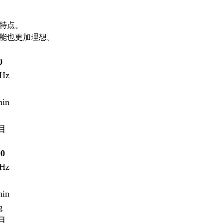
特点。
能也更加理想。
0
0Hz
min
目
0
0Hz
min
g
目