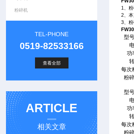
FW30
1
、粉
粉碎机
2
、本
3
、粉
FW30
TEL-PHONE
型
0519-82533166
功
查看全部
每次
粉
型
ARTICLE
功
每次
相关文章
粉