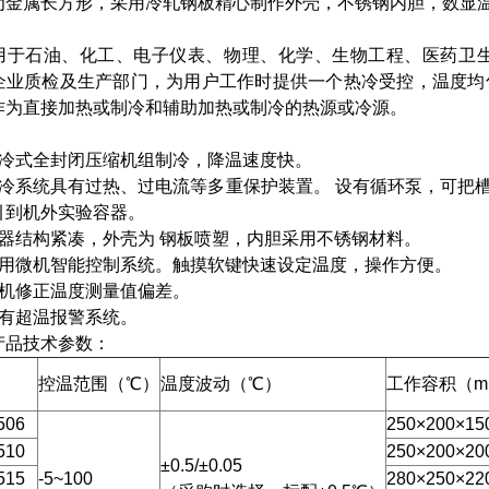
为金属长方形，采用冷轧钢板精心制作外壳，不锈钢内胆，数显
：
用于石油、化工、电子仪表、物理、化学、生物工程、医药卫
企业质检及生产部门，为用户工作时提供一个热冷受控，温度均
作为直接加热或制冷和辅助加热或制冷的热源或冷源。
：
风冷式全封闭压缩机组制冷，降温速度快。
制冷系统具有过热、过电流等多重保护装置。 设有循环泵，可把
引到机外实验容器。
仪器结构紧凑，外壳为 钢板喷塑，内胆采用不锈钢材料。
采用微机智能控制系统。触摸软键快速设定温度，操作方便。
微机修正温度测量值偏差。
具有超温报警系统。
产品技术参数：
控温范围（℃）
温度波动（℃）
工作容积（m
506
250×200×15
510
250×200×20
±0.5/±0.05
515
-5~100
280×250×22