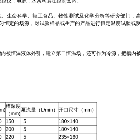
温控仪，电源，水泵均装在控制盒内。
生、生命科学、轻工食品、物性测试及化学分析等研究部门，
匀恒定的场源，对试验样品或生产的产品进行恒定温度试验或
槽内被恒温液体外引，建立第二恒温场，还可作为冷源，把槽内
槽深度
m)
泵流量（L/min）
开口尺寸（mm）
（mm)
0
150
5
180×140
0
200
5
180×140
0
220
5
235×160