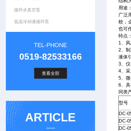
结构
用途
循环水真空泵
广泛
低温冷却液循环泵
校，
也可
特点
1、
TEL-PHONE
2、
0519-82533166
液体
3、
4、
查看全部
5、
6、
同类
型号
ARTICLE
DC-0
DC-0
DC-0