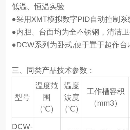
低温、恒温实验
●采用XMT模拟数字PID自动控制
●内胆、台面均为全不锈钢，清洁
●DCW系列为卧式,便于置于超作台
三、同类产品技术参数：
温度范
温度
工作槽容积
型号
围
波度
（mm3）
（
℃
）
（
℃
）
DCW-