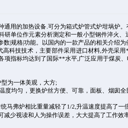
种通用的加热设备
.
可分为箱式炉管式炉坩埚炉。
科研单位作元素分析测定和一般小型钢件淬火、
参数
|
规格
|
功能。以国内的一款产品的相关介绍为例
代高科技技术，主要部件采用进口材料
,
外壳采用
各项指标均达到了国际
**
水平
,
广泛应用于煤炭、
炉型为一体美观，大方
;
温度均匀，更换炉丝方便、可靠，面板、烟囱全
传统马弗炉相比重量减轻了
1/2,
升温速度提高了一
可减少视读和人为操作误差，大大提高了工作效