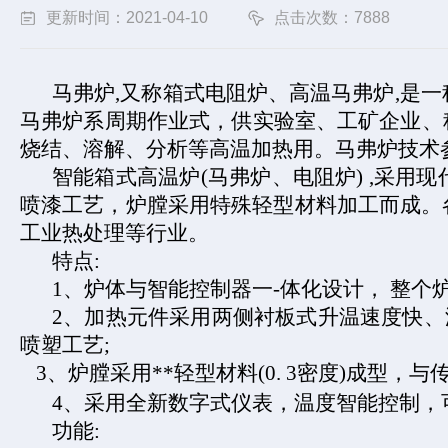
更新时间：2021-04-10
点击次数：7888
马弗炉
,
又称箱式电阻炉、高温马弗炉
,
是一
马弗炉系周期作业式，供实验室、工矿企业、
烧结、溶解、分析等高温加热用。马弗炉技术
智能箱式高温炉
(
马弗炉、电阻炉
) ,
采用现
喷漆工艺，炉膛采用特殊轻型材料加工而成。
工业热处理等行业。
特点
:
1
、炉体与智能控制器一
-
体化设计， 整个
2
、加热元件采用两侧衬板式升温速度快、
喷塑工艺
;
3
、炉膛采用
**
轻型材料
(0. 3
密度
)
成型，与
4
、采用全新数字式仪表，温度智能控制，
功能
: