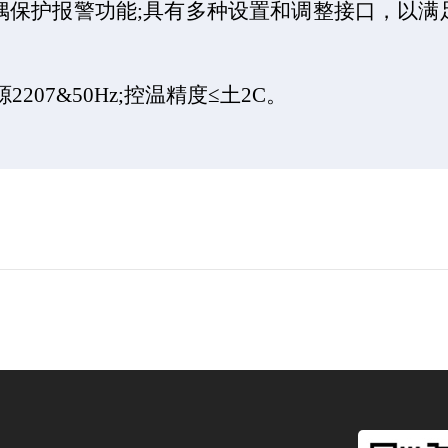
偶保护报警功能
;
具有多种设置和调整接口，以满
源
2207&50Hz;
控温精度≤土
2C
。