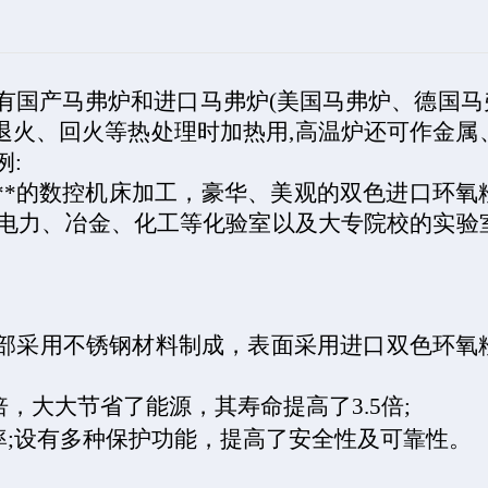
有国产马弗炉和进口马弗炉
(
美国马弗炉、德国马
退火、回火等热处理时加热用
,
高温炉还可作金
属
:
**
的数控机床加工，豪华、美观的双色进口环氧
电力、冶金、化工等化验室以及大专院校的实验
部采用不锈钢材料制成，表面采用进口双色环氧
倍，大大节省了能源，其寿命提高了
3.5
倍
;
率
;
设有多种保护功能，提高了安全性及可靠性。