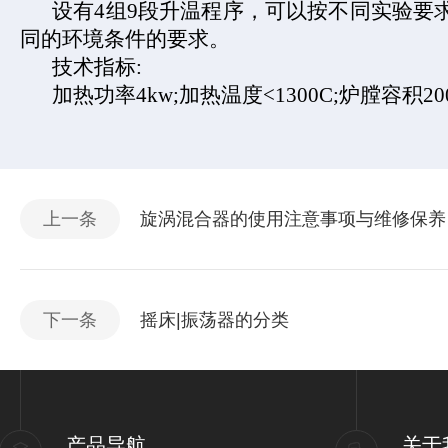
设有
4
组
9
段升温程序，可以按不同实验要
同的环境条件的要求。
技术指标
:
加热功率
4kw;
加热温度
<1300C;
炉膛容积
20
上一条
旋涡混合器的使用注意事项与维修保养
下一条
摇床|振荡器的分类
产品导航
关于