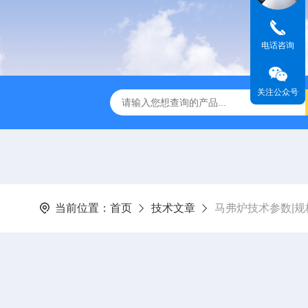
电话咨询
关注公众号
全温振荡器
THZ-82A气浴恒温振荡器价格
GW-1102双
当前位置：
首页
技术文章
马弗炉技术参数|规