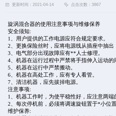
更新时间：2021-04-14
点击次数：3867
旋涡混合器的使用注意事项与维修保养
安全须知
:
1
、用户提供的工作电源应符合规定要求。
2
、更换保险丝时，应将电源线从插座中抽出
3
、电气部分出现故障应有
**
人士修理。
4
、机器在运行过程中严禁将手指伸入运动的
5
、机器在运行中严禁搬动。
6
、机器在高处工作，应有专人看管。
7
、清洁机器，应先拔掉电源。
注意事项
:
1
、机器工作时，为使平稳性好，应注意两端
2
、每次停机前，必须将调速旋钮置于
*
小位
维护保养
: