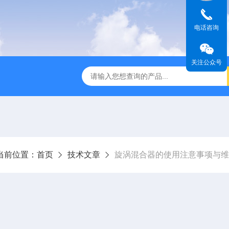
电话咨询
关注公众号
全温振荡器
THZ-82A气浴恒温振荡器价格
GW-1102双
当前位置：
首页
技术文章
旋涡混合器的使用注意事项与维