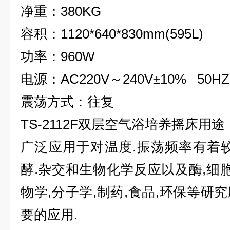
净重
：
380KG
容积
：
1120*640*830mm(595L)
功率
：
960W
电源
：
AC220V
～240V±10% 50H
震荡方式
：
往复
TS-2112F
双层空气浴培养摇床
用途
广泛应用于对温度.振荡频率有着
酵.杂交和生物化学反应以及酶,细胞
物学,分子学,制药,食品,环保等研
要的应用.