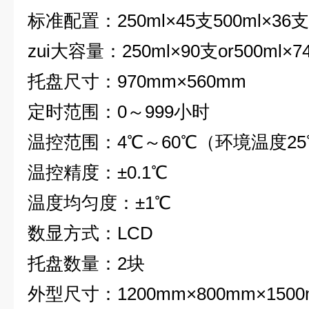
标准配置
：
250ml
×45支500ml×36支
zui大容量
：
250ml
×90支or500ml×7
托盘尺寸
：
970mm
×560mm
定时范围
：
0
～999小时
温控范围
：
4
℃～60℃（环境温度2
温控精度
：
±0.1℃
温度均匀度
：
±1℃
数显方式
：
LCD
托盘数量
：
2
块
外型尺寸
：
1200mm
×800mm×150