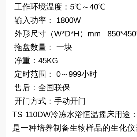
工作环境温度
：5
℃
～
40
℃
输入功率
： 1800W
外形尺寸（
W*D*H
）
mm 850*450
拖盘数量
：
一块
净重
：45KG
定时范围
： 0
～
999
小时
售后
：
全国联保
开门方式
：
手动开门
TS-110DW
冷冻水浴恒温摇床
用途
是一种培养制备生物样品的生化仪