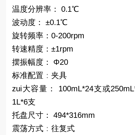
温度分辨率
： 0.1
℃
波动度
： ±0.1
℃
旋转频率
：0-200rpm
转速精度
：±1rpm
摆振幅度
： Φ20
标准配置
：
夹具
zui大容量
： 100mL*24
支或
250mL
1L*6
支
托盘尺寸
： 494*316mm
震荡方式
：
往复式