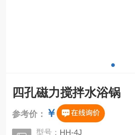
四孔磁力搅拌水浴锅
￥
参考价：
型号：
HH-4J