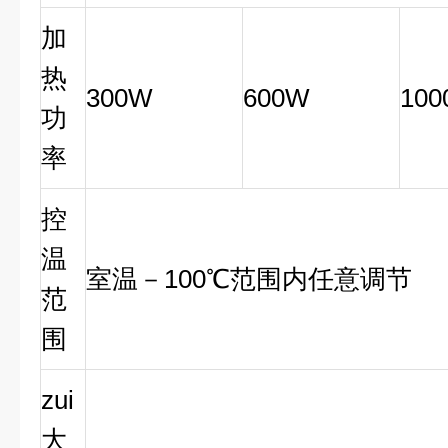
加
热
300W
600W
10
功
率
控
温
室温－100℃范围内任意调节
范
围
zui
大