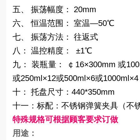
五、 振荡幅度： 20mm
六、 恒温范围： 室温—50℃
七、 振荡方法： 往返式
八： 温控精度： ±1℃
九： 装瓶量： ￠16×300mm 或100m
或250ml×
12或500ml×
6或1000ml×
4
十： 托盘尺寸：440*350mm
十一：标配：不锈钢弹簧夹具（不
特殊规格可根据顾客要求订做
用途：