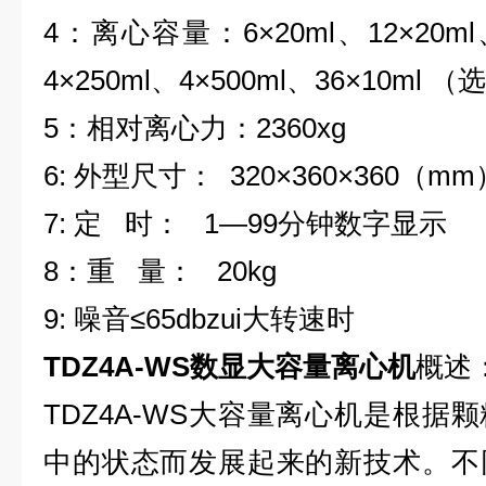
4：离心容量：6×
20ml、12
×
20m
4
×
250ml、4
×500ml、
36
×
10ml
（
5：相对离心力：2360xg
6: 外型尺寸： 320×360×360（mm
7: 定 时： 1—99分钟数字显示
8：重 量： 20kg
9: 噪音≤65dbzui大转速时
TDZ4A-WS
数显大容量离心机
概述
TDZ4A-WS大容量离心机是根据
中的状态而发展起来的新技术。不