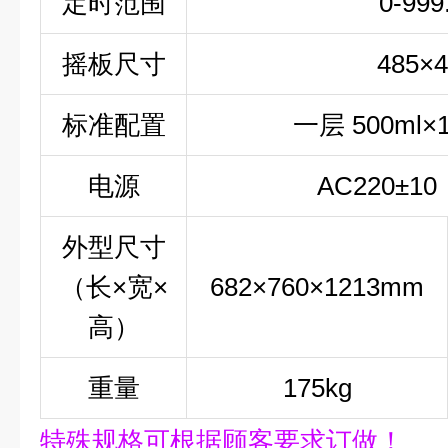
定时范围
0-999
摇板尺寸
485×
标准配置
一层 500ml
电源
AC220±1
外型尺寸
（长×宽×
682×760×1213mm
高）
重量
175kg
特殊规格可根据顾客要求订做！