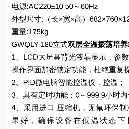
电源:AC220±10 50
～60Hz
外型尺寸:（长×宽×高）682×760×1
重量:175kg
GWQLY-180立式
双层全温振荡培养
1
、
LCD大屏幕背光液晶显示，参
操作界面加密锁定功能，杜绝重复
2
、
PID微电脑智能控温仪，控温；
3
、
具有定时功能：0～999.9小时
4
、
采用进口 压缩机，无氟环保
果好，确保设备在低温状态下