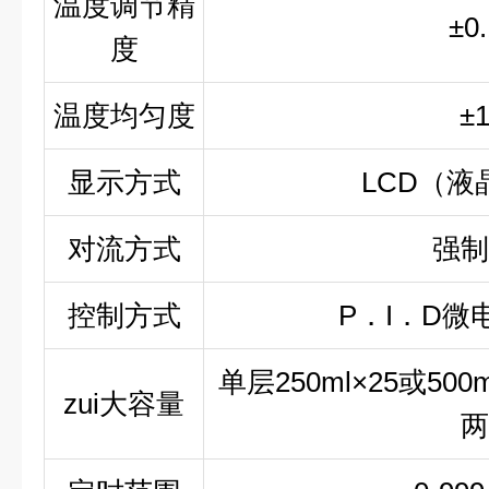
温度调节精
±0
度
温度均匀度
±
显示方式
LCD（液
对流方式
强制
控制方式
P．I．D微
单层250ml×25或500m
zui大容量
两