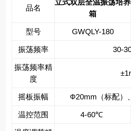
立式双层全温振荡培养
品名
箱
型号
GWQLY-180
振荡频率
30-3
振荡频率精
±1
度
摇板振幅
Ф20mm（标配）
温控范围
4-60℃