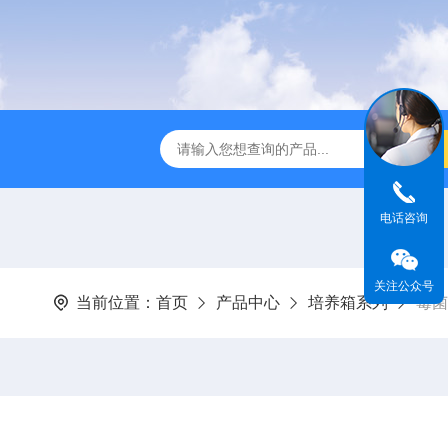
全温振荡器
THZ-82A气浴恒温振荡器价格
GW-1102双
电话咨询
关注公众号
当前位置：
首页
产品中心
培养箱系列
霉菌