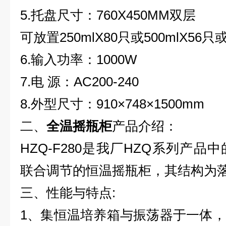
5.
托盘尺寸：760X450MM双层
可放置250mlX80只或500mlX56只或
6.
输入功率：1000W
7.
电 源：AC200-240
8.
外型尺寸：910×748×1500mm
二、
全温摇瓶柜
产品介绍：
HZQ-F280
是我厂HZQ系列产品
联合调节的
恒温摇瓶柜
，其结构为
三、
性能与特点:
1
、集恒温培养箱与振荡器于一体，