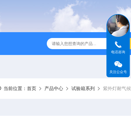
全温振荡器
THZ-82A气浴恒温振荡器价格
GW-1102双
电话咨询
关注公众号
当前位置：
首页
产品中心
试验箱系列
紫外灯耐气候