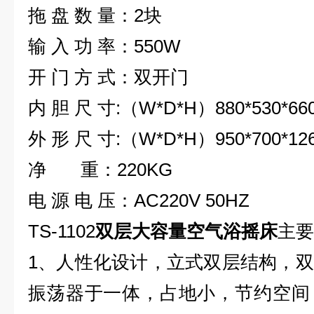
拖 盘 数 量：2块
输 入 功 率：550W
开 门 方 式：双开门
内 胆 尺 寸:（W*D*H）880*530*660
外 形 尺 寸:（W*D*H）950*700*12
净 重：220KG
电 源 电 压：AC220V 50HZ
TS-1102
双层大容量空气浴摇床
主要
1
、人性化设计，立式双层结构，双
振荡器于一体，占地小，节约空间