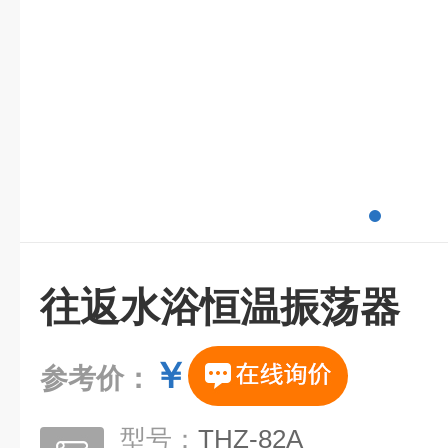
往返水浴恒温振荡器
￥
参考价：
型号：
THZ-82A