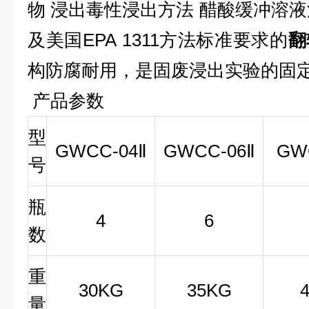
物
浸出毒性浸出方法
醋酸缓冲溶液
及美国
EPA 1311
方法标准要求的
翻
构防腐耐用，是固废浸出实验的固
产品参数
型
GWCC-04Ⅱ
GWCC-06Ⅱ
GW
号
瓶
4
6
数
重
30KG
35KG
量