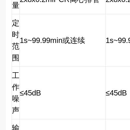
量
定
时
1s~99.99min
或连续
1s~99.
范
围
工
作
≤45dB
≤45dB
噪
声
输