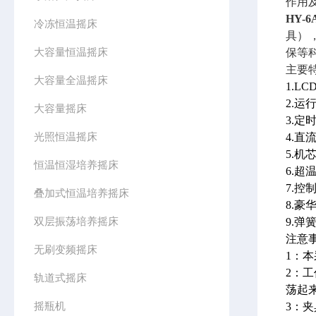
作用
HY-6
冷冻恒温摇床
具）
大容量恒温摇床
保等
主要
大容量全温摇床
1.
2.
大容量摇床
3.
光照恒温摇床
4.
5.
恒温恒湿培养摇床
6.
7.
叠加式恒温培养摇床
8.
双层振荡培养摇床
9.
注意
无刷变频摇床
1：
2：
轨道式摇床
荡起
摇瓶机
3：