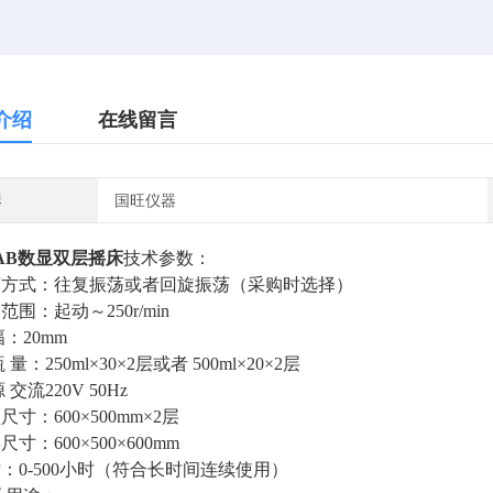
介绍
在线留言
牌
国旺仪器
AB
数显双层摇床
技术参数：
振荡方式：往复振荡或者回旋振荡（采购时选择）
速范围：起动～250r/min
 幅：20mm
瓶 量：250ml×30×2层或者 500ml×20×2层
源 交流220V 50Hz
盘尺寸：600×500mm×2层
尺寸：600×500×600mm
时：0-500小时（符合长时间连续使用）