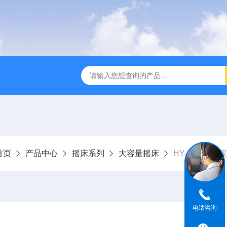
全温振荡器
THZ-82A气浴恒温振荡器价格
GW-1102双
首页
产品中心
摇床系列
大容量摇床
HY-6AB数显
电话咨询