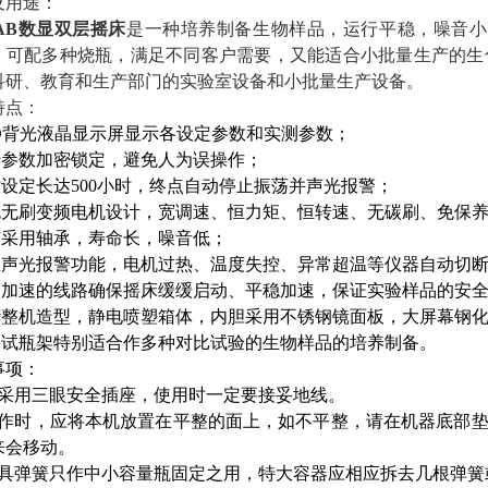
及用途：
AB
数显双层摇床
是一种培养制备生物样品，运行平稳，噪音小
，可配多种烧瓶，满足不同客户需要，又能适合小批量生产的生
科研、教育和生产部门的实验室设备和小批量生产设备。
特点：
LCD背光液晶显示屏显示各设定参数和实测参数；
运行参数加密锁定，避免人为误操作；
定时设定长达500小时，终点自动停止振荡并声光报警；
直流无刷变频电机设计，宽调速、恒力矩、恒转速、无碳刷、免保
机芯采用轴承，寿命长，噪音低；
超温声光报警功能，电机过热、温度失控、异常超温等仪器自动切
控制加速的线路确保摇床缓缓启动、平稳加速，保证实验样品的安
豪华整机造型，静电喷塑箱体，内胆采用不锈钢镜面板，大屏幕钢
弹簧试瓶架特别适合作多种对比试验的生物样品的培养制备。
事项：
本采用三眼安全插座，使用时一定要接妥地线。
工作时，应将本机放置在平整的面上，如不平整，请在机器底部
来会移动。
夹具弹簧只作中小容量瓶固定之用，特大容器应相应拆去几根弹