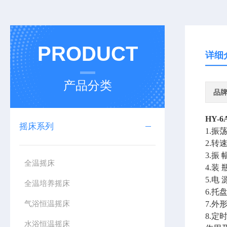
PRODUCT
详细
产品分类
品
HY-6
摇床系列
1.
2.转
3.振
全温摇床
4.装 
5.电 
全温培养摇床
6.托
气浴恒温摇床
7.外形
8.定
水浴恒温摇床