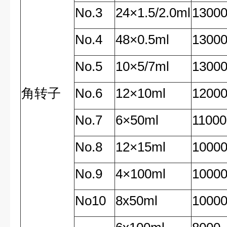
No.3
24
×
1.5/2.0ml
1300
No.4
48
×
0.5ml
1300
No.5
10
×
5/7ml
1300
角转子
No.6
12
×
10ml
1200
No.7
6
×
50ml
11000
No.8
12
×
15ml
1000
No.9
4
×
100ml
1000
No10
8x50ml
1000