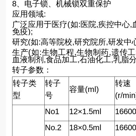
8
、电子锁、机械锁双重保护
应用领域
:
广泛应用于医疗
(
如
:
医院
,
疾控中心
,
免疫
);
研究
(
如
:
高等院校
,
研究院所
,
研发中
生产
(
如
:
生物工程
,
生物制药
,
遗传工
血液制剂
,
食品加工
,
石油化工
,
乳脂
转子参数：
转子类
转子
转速
容量
(ml)
型
号
(r/min
No1
12
×
1.5ml
1660
No.2
18
×
0.5ml
1660