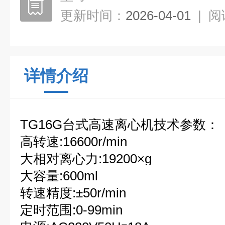
更新时间：
2026-04-01
|
阅
详情介绍
TG16G台式
高速离心机
技术参数：
高转速
:16600r/min
大相对离心力
:19200
×
g
大容量
:600ml
转速精度
:
±
50r/min
定时范围
:0-99min