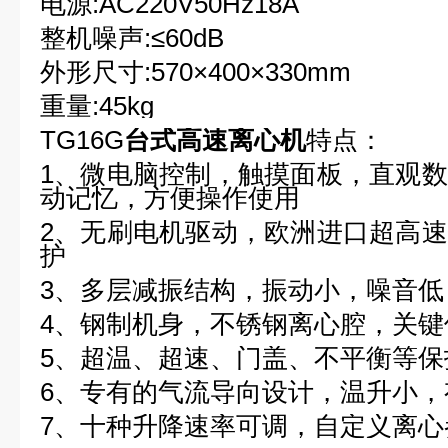
电源
:AC220V50Hz18A
整机噪声
:
≤
60dB
外形尺寸
:570
×
400
×
330mm
重量
:45kg
TG16G
台式高速离心机
特点：
1
、微电脑控制，触摸面板，直观数
动记忆，方便操作使用
2
、无刷电机驱动，欧洲进口超高速
护
3
、多层减振结构，振动小，噪音低
4
、钢制机身，不锈钢离心腔，关键
5
、超温、超速、门盖、不平衡等保
6
、专有的气流导向设计，温升小，
7
、十种升降速率可调，自定义离心