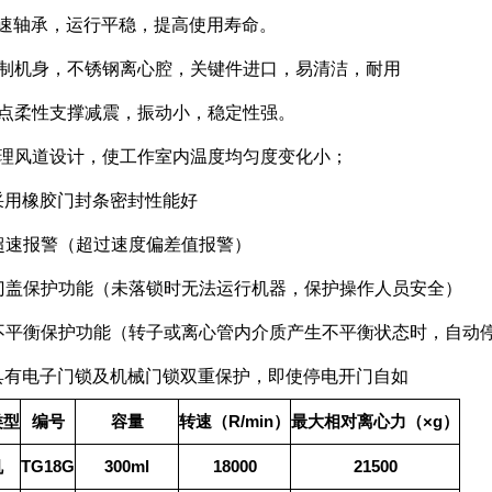
高速轴承，运行平稳，提高使用寿命。
钢制机身，不锈钢离心腔，关键件进口，易清洁，耐用
三点柔性支撑减震，振动小，稳定性强。
合理风道设计，使工作室内温度均匀度变化小；
、采用橡胶门封条密封性能好
、超速报警（超过速度偏差值报警）
、门盖保护功能（未落锁时无法运行机器，保护操作人员安全）
、不平衡保护功能（转子或离心管内介质产生不平衡状态时，自动
、具有电子门锁及机械门锁双重保护，即使停电开门自如
转速（
R/min
×g
类型
编号
容量
）
最大相对离心力（
）
TG18G
300ml
18000
21500
机