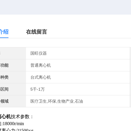
介绍
在线留言
牌
国旺仪器
器功能
普通离心机
器种类
台式离心机
格区间
5千-1万
用领域
医疗卫生,环保,生物产业,石油
离心机
技术参数：
18000r/min
离心力:21500×g