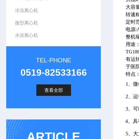
大容量:
冷冻离心机
转速精度
定时范围
微型离心机
电源:A
水浴离心机
整机噪
用途
TG18
有运
TEL-PHONE
于医
0519-82533166
特点
1、
查看全部
2、
3、
4、
ARTICLE
5、