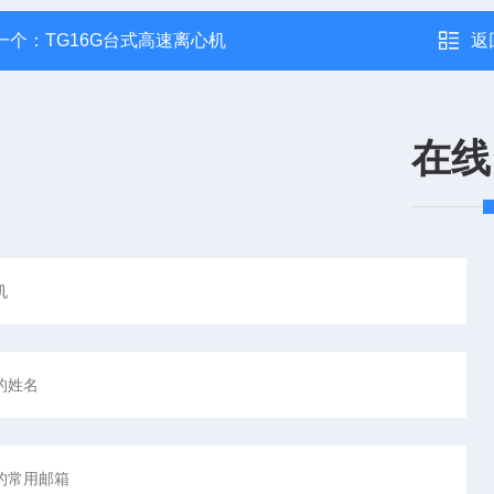
一个：
TG16G台式高速离心机
返
在线