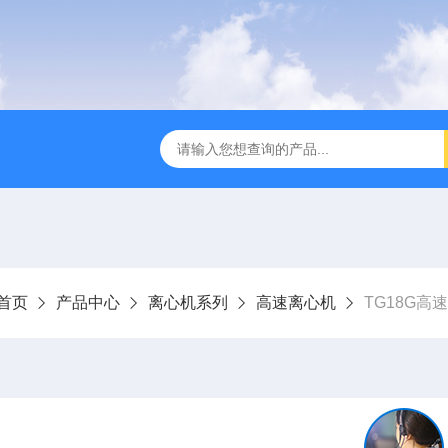
全温振荡器
THZ-82A气浴恒温振荡器价格
GW-1102双
首页
产品中心
离心机系列
高速离心机
TG18G高