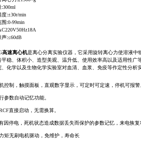
300ml
:±30r/min
:0-99min
C220V50Hz18A
声:≤60dB
：
G
高速离心机
是离心分离实验仪器，它采用旋转离心力使溶液中
转平稳、体积小、造型美观、温升低、使用效率高以及适用性广
院、化学以及生物化学实验室对血清、血浆、免疫等作定性分析
：
品特
微机控制，触摸面板，直观数字显示，可定时可定速，停机可报警
运行参数自动记忆功能。
可RCF直接启动，无需换算。
具有因停电，死机状态造成数据丢失而保护的参数记忆，来电恢复
大力矩无刷电机驱动，免维护，寿命长