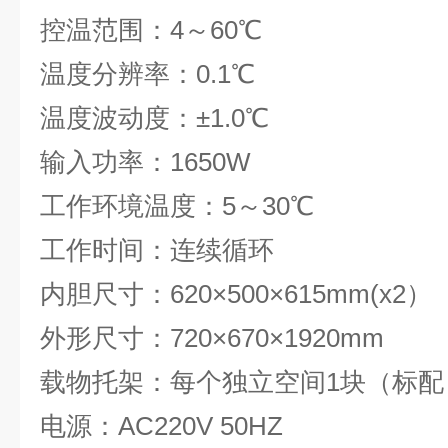
控温范围：
4
～
60
℃
温度分辨率：
0.1
℃
温度波动度：±
1.0
℃
输入功率：
1650W
工作环境温度：
5
～
30
℃
工作时间：连续循环
内胆尺寸：
620
×
500
×
615mm(x2
）
外形尺寸：
720
×
670
×
1920mm
载物托架：每个独立空间
1
块（标配
电源：
AC220V 50HZ