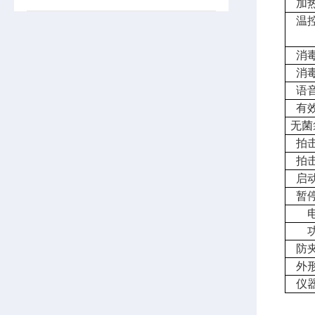
加
温
消
消
语
有
无菌
拍
拍
启
暂
防
外
仪