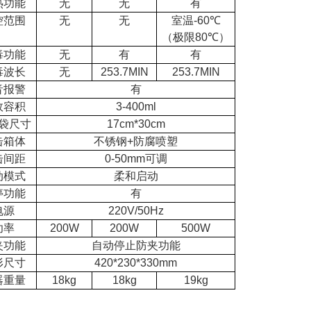
热功能
无
无
有
控范围
无
无
室温
-60
℃
（极限
80
℃）
毒功能
无
有
有
毒波长
无
253.7MIN
253.7MIN
音报警
有
效容积
3-400ml
袋尺寸
17cm*30cm
击箱体
不锈钢
+
防腐喷塑
击间距
0-50mm
可调
动模式
柔和启动
停功能
有
电源
220V/50Hz
功率
200W
200W
500W
夹功能
自动停止防夹功能
形尺寸
420*230*330mm
器重量
18kg
18kg
19kg