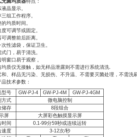
式无菌均质器
特点：
幕液晶显示。
存三组工作程序。
整的均质时间。
速度可调节或固定。
器可调整前后距离。
一次性滤袋，保证卫生。
启式门，易于清洗。
透明窗口易于观察
。
与均质仪无接触，如无样品泄露则不需进行系统清洗
.
柔和、样品无污染、无损伤、不升温、不需要灭菌处理，不需洗
产品
技术参数：
品型号
GW-PJ-4
GW-PJ-4M
GW-PJ-4GM
制方式
微电脑控制
数储存
8
段组合
示屏
大屏彩色触摸显示屏
击时间
0.1-99
分
59
秒或连续运转
击速度
3-12
次
/
秒