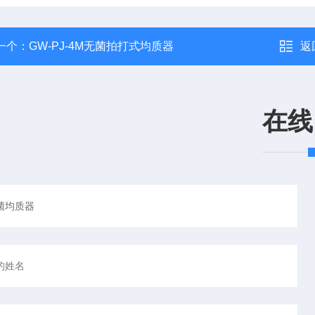
一个：
GW-PJ-4M无菌拍打式均质器
返
在线