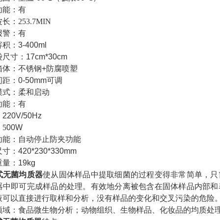
功能：有
波长：
253.7MIN
报警：有
容积：
3-400ml
袋尺寸：
17cm*30cm
箱体：不锈钢
+
防腐喷塑
间距：
0-50mm
可调
模式：柔和启动
功能：有
：
220V/50Hz
5
00W
功能：自动停止防夹功能
尺寸：
420*230*330mm
重量：
19kg
式无菌均质器
使从固体样品中提取细菌的过程变得非常简单，只
器中即可完成样品的处理。有效地分离被包含在固体样品内部和
液可以直接进行取样和分析，没有样品的变化和交叉污染的危险
领域：食品微生物分析；动物组织、生物样品、化妆品的均质处