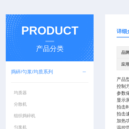
PRODUCT
详细
产品分类
品
应
捣碎/匀浆/均质系列
产品型
控制
均质器
参数
显示
分散机
拍击
拍击
组织捣碎机
加热
匀浆机
温控