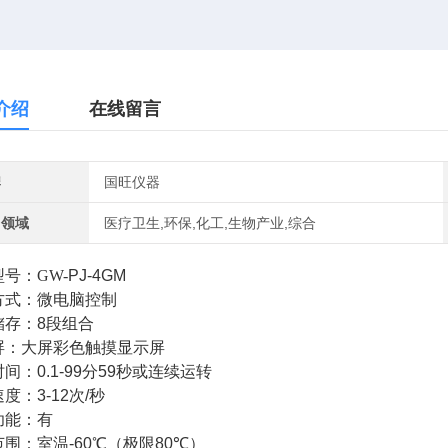
介绍
在线留言
牌
国旺仪器
用领域
医疗卫生,环保,化工,生物产业,综合
号：GW-
PJ-4GM
方式：微电脑控制
储存：
8
段组合
屏：大屏彩色触摸显示屏
时间：
0.1-99
分
59
秒或连续运转
速度：
3-12
次
/
秒
功能：有
范围：
室温
-60
℃
（极限
80
℃）