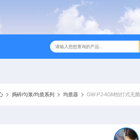
全温振荡器
THZ-82A气浴恒温振荡器价格
GW-1102双
心
捣碎/匀浆/均质系列
均质器
GW-PJ-4GM拍打式无