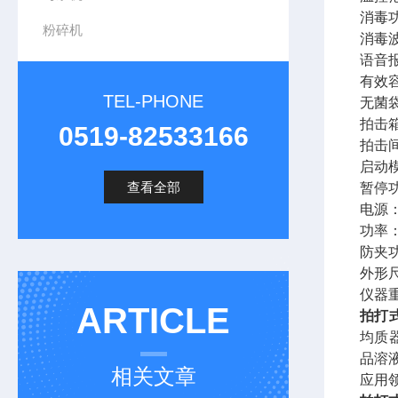
消毒
粉碎机
消毒
语音
有效
TEL-PHONE
无菌
拍击
0519-82533166
拍击
启动
查看全部
暂停
电源
功率：
防夹
外形
仪器
ARTICLE
拍打
均质
品溶
相关文章
应用