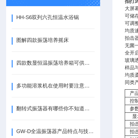
拍打
大屏
可储
HH-S6双列六孔恒温水浴锅
可调
均质
拍击
图解四款振荡培养摇床
无菌
全开
玻璃
四款数显恒温振荡培养箱可供顾客采购参考
样品
均质
同类
多功能溶浆机在使用时要注意哪些事项
产
控
翻转式振荡器有哪些你不知道的优势？
参
显
拍
GW-D全温振荡器产品特点与技术参数
拍