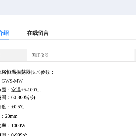
介绍
在线留言
牌
国旺仪器
水浴恒温振荡器
技术参数：
GWS-MW
围：室温+5-100℃,
围：60-300转/分
度：±0.5℃
：20mm
率：1000W
围：0-999分