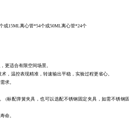
*2个或15ML离心管*54个或50ML离心管*24个
积，更适合有限空间场景。
速技术，温控表现精准，转速输出平稳，实验过程更省心。
量需求。
。
(
标配弹簧夹具，也可以选配不锈钢固定夹具，如需不锈钢
用寿命。