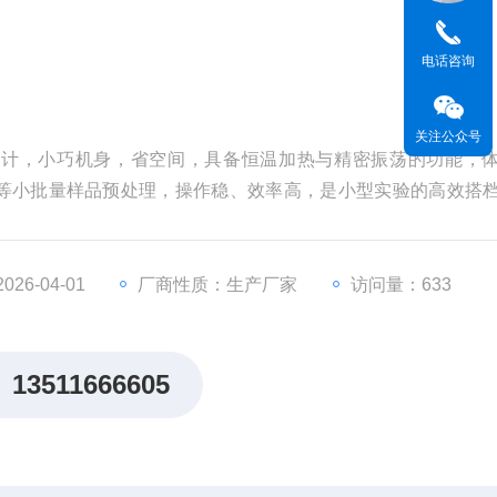
电话咨询
关注公众号
设计，小巧机身，省空间，具备恒温加热与精密振荡的功能，
等小批量样品预处理，操作稳、效率高，是小型实验的高效搭
卫生防疫、环境监测等科研部门作生物、生化、细胞、菌种等
26-04-01
厂商性质：生产厂家
访问量：633
13511666605