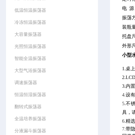
电 源：
低温恒温振荡器
振荡
冷冻恒温振荡器
装瓶
大容量振荡器
托盘尺
外形尺寸
光照恒温振荡器
小型
智能全温振荡器
1.
大型气浴振荡器
2.
调速振荡器
3.
恒温恒湿振荡器
4.
设
5.
不
翻转式振荡器
具，
全温培养振荡器
6.
精
7.
带
分液漏斗振荡器