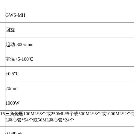
GWS-MH
回旋
起动
-300r/min
室温
+5-100
℃
±
0.5
℃
20mm
1000W
或
15
三角烧瓶
100ML*8
个或
250ML*5
个或
500ML*3
个或
1000ML*2
个
L
离心管
*54
个或
50ML
离心管
*24
个
0-999min