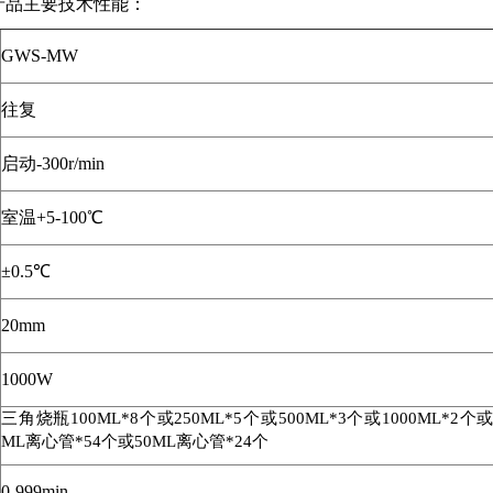
产品主要技术性能：
GWS-MW
往复
启动
-300r/min
室温
+5-100
℃
±
0.5
℃
20mm
1000W
三角烧瓶
100ML*8
个或
250ML*5
个或
500ML*3
个或
1000ML*2
个
ML
离心管
*54
个或
50ML
离心管
*24
个
0-999min