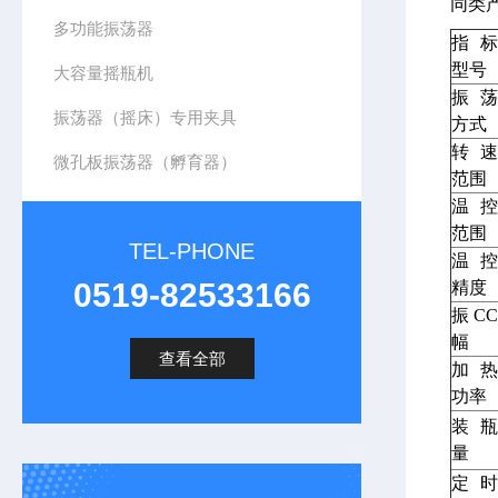
同类
多功能振荡器
指标
型号
大容量摇瓶机
振荡
振荡器（摇床）专用夹具
方式
转速
微孔板振荡器（孵育器）
范围
温控
范围
TEL-PHONE
温控
0519-82533166
精度
振
CC
幅
查看全部
加热
功率
装
瓶
量
定时