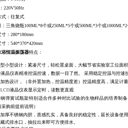
220V50Hz
方式：往复式
量：
三角烧瓶100ML*8个或250ML*5个或500ML*3个或1000ML
寸：280*180mm
：540*370*420mm
水浴恒温振荡器
特点：
桌上型小型设计：紧凑尺寸，轻松置桌面，大幅节省实验室工位面
LCD液晶仪表精准控温控速，数据一目了然。 采用稳定控温与控
内置加热设计，（非外置加热，控温精度差）控温精度高，满足计
有
LCD
液晶仪表显示定时，读数更直观
锈钢弹簧试瓶架特别适合作多种对比试验的生物样品的培养制备
请采购前提前说明）
选加厚不锈钢内胆，质感扎实，具备良好的稳定性，延长设备使
隐藏式排水口，抽拉出来即可方便排水。