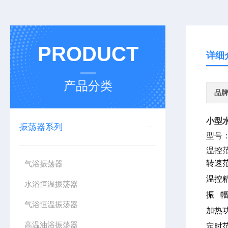
PRODUCT
详细
产品分类
品
小型
振荡器系列
型号：
温控范
转速范
气浴振荡器
温控精
水浴恒温振荡器
振
幅
气浴恒温振荡器
加热功
高温油浴振荡器
定时范