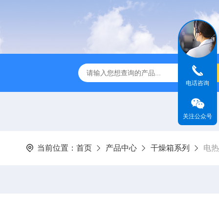
全温振荡器
THZ-82A气浴恒温振荡器价格
GW-1102双
电话咨询
关注公众号
当前位置：
首页
产品中心
干燥箱系列
电热