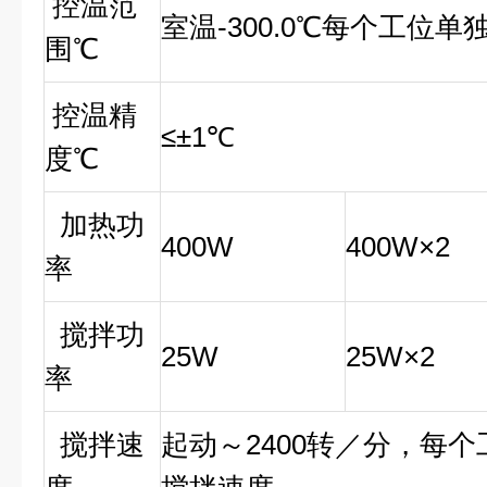
控温范
室温-300.0℃每个工
围℃
控温精
≤±1℃
度℃
加热功
400W
400W×2
率
搅拌功
25W
25W×2
率
搅拌速
起动～2400转／分，每