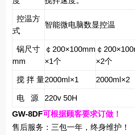
度
搅拌速度。
控温方
智能微电脑数显控温
式
锅尺寸
￠200×100mm
￠200×10
mm
×1个
×2个
搅 拌 量
2000ml×1
2000ml×2
电 源
220v 50H
GW-8DF
可根据顾客要求订做！
售后服务：三包一年，终身维护！