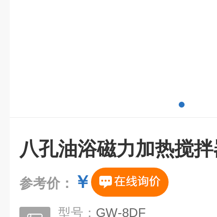
八孔油浴磁力加热搅拌
￥
参考价：
型号：
GW-8DF