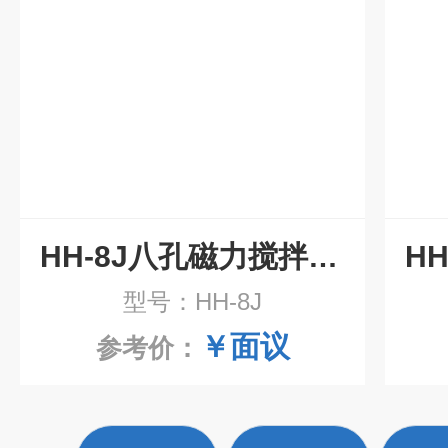
HH-8J八孔磁力搅拌水浴锅
型号：HH-8J
￥面议
参考价：