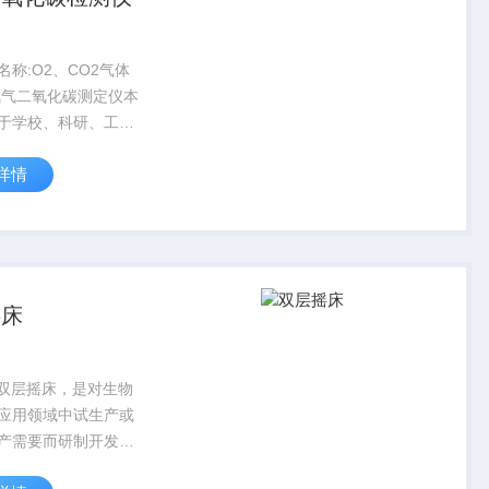
名称:O2、CO2气体
氧气二氧化碳测定仪本
于学校、科研、工
、医学、化工、农业
详情
特别适合于蔬菜、粮
、果品的保鲜和气调
中的O2和CO2 的浓
...
摇床
22双层摇床，是对生物
应用领域中试生产或
产需要而研制开发的
设备。该设备广泛应