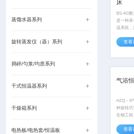
床
BS-4
蒸馏水器系列
是一种具
温系统，
振荡器相
旋转蒸发仪（器）系列
查看
植物、生
病毒医学
油、化工
捣碎/匀浆/均质系列
部门作精密
气浴
干式恒温器系列
HZQ－
干燥箱系列
种旋转式
生物工程
科研和生
查看
备。
电热板/电热套/恒温板