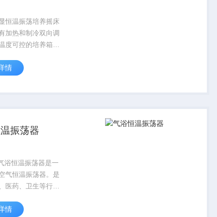
G数显恒温振荡培养摇床
有加热和制冷双向调
温度可控的培养箱和
结合的生化仪器，是
详情
物、微生物、遗传、
、环保、食品、石
等科研、教育和生产
培养制...
恒温振荡器
R气浴恒温振荡器是一
空气恒温振荡器。是
、医药、卫生等行业
产使用的理想恒温设
详情