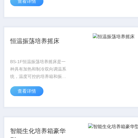
查看详情
研、教育和生产部门*的实验
设备，垂直工作台有 夹具，能
装夹多种试瓶在同一条件下振
荡均匀搅拌均匀。
恒温振荡培养摇床
BS-1F恒温振荡培养摇床是一
种具有加热和制冷双向调温系
统，温度可控的培养箱和振荡
器相结合的生化仪器，单组振
查看详情
荡培养箱是植物、生物、微生
物、遗传、病毒医学、环保、
食品、石油、化工等科研、教
育和生产部门作...
智能生化培养箱豪华