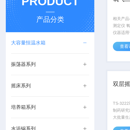
PRODUCT
产品分类
相关产品
测定仪 
仪器适用
业、环保
大容量恒温水箱
查看
等行业，
食、烟草
储藏过程
振荡器系列
度测定。对
双层
摇床系列
TS-32
培养箱系列
制药研究
大批量生
一款仪器
水浴锅系列