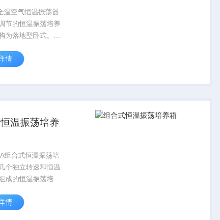
FX全温空气恒温振荡器
调节的恒温振荡培养
构为落地型卧式。是
量恒温培养制取设
详情
空间大、装瓶数量
适合于中试及批量生
式恒温振荡培养
23A组合式恒温振荡培
几个独立转速和恒温
组成的恒温振荡培养
应用于微生物、病
详情
物、药物细胞组织对
荡频率有不同要求的