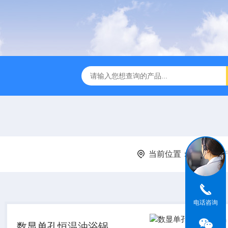
全温振荡器
THZ-82A气浴恒温振荡器价格
GW-1102双
当前位置：
首页
产
电话咨询
数显单孔恒温油浴锅