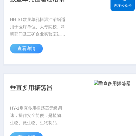
关注公众号
HH-S1数显单孔恒温油浴锅适
用于医疗单位、大专院校、科
研部门及工矿企业实验室进行
各种试剂蒸馏、干燥、浓缩及
查看详情
恒温加热用。
垂直多用振荡器
HY-1垂直多用振荡器无级调
速，操作安全简便，是植物、
生物、微生物、生物制品、遗
传、医学、病毒、环保等科