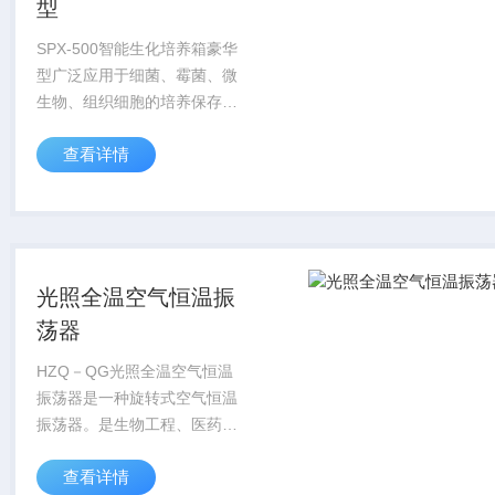
型
SPX-500智能生化培养箱豪华
型广泛应用于细菌、霉菌、微
生物、组织细胞的培养保存以
及水质分析与BOD测试，适合
查看详情
育种试验、植物栽培。是生
物、遗传工程、医学、卫生防
疫、环境保护、农林畜牧等行
业的科研机构...
光照全温空气恒温振
荡器
HZQ－QG光照全温空气恒温
振荡器是一种旋转式空气恒温
振荡器。是生物工程、医药、
卫生等行业科研和生产使用的
查看详情
理想恒温设备。