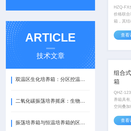
HZQ-
价格联合
箱，其结
一款大容
ARTICLE
查看
备，腔体
多，特别
产。
技术文章
组合
双温区生化培养箱：分区控温准确调控环境参数
箱
QHZ-1
养箱具有
二氧化碳振荡培养摇床：生物实验室核心精密设备
空间叠加
箱，广泛
查看
毒、动植
振荡培养箱与恒温培养箱的区别，你真的了解吗？
温度、振