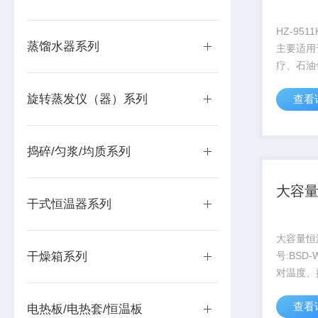
HZ-95
蒸馏水器系列
主要适用
疗、石油
境检测等
旋转蒸发仪（器）系列
查看
化、细胞
固态化合
具有结构
捣碎/匀浆/均质系列
定性能高等
大容
干式恒温器系列
大容量恒
干燥箱系列
号:BSD
对温度、
求的细菌
查看
生物化学
电热板/电热套/恒温板