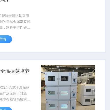
0-2智能金属浴是采用
制的恒温金属浴装置,
高，制样平行性好，
统的水浴装置,可广泛
详情
种样品的培养、保存
应用行业遍及医药、
品安全、质检等部
式全温振荡培养
70CS组合式全温振荡
品广泛应用于对温
频率有着较高要求的
、发酵、杂交和生物