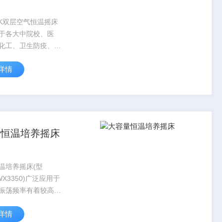
11K双层空气恒温摇床
于各大中院校、医
化工、卫生防疫、环
科研部门作生物、生
详情
、菌种等各种液态、
物的振荡培养。本机
合理，操作简单、稳
特点...
量恒温培养摇床
温培养摇床(型
-WX3350)广泛应用于
振荡频率有着较高要
培养、发酵、杂交和
详情
反应以及酶、细胞组