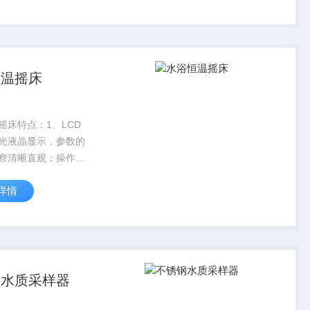
。在医学、生物学、
制药、食品、环保等
域...
恒温摇床
摇床特点：1、LCD
光液晶显示，参数的
察清晰直观；操作界
定功能，杜绝重复操
详情
误操作2、PID微电脑
仪，控温3、具有定
～999.9小时内任意
钢水质采样器