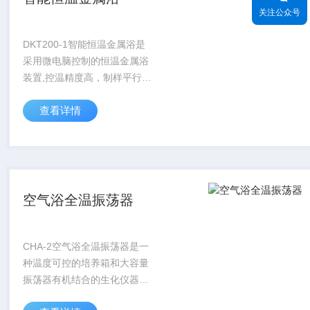
关注公众号
DKT200-1智能恒温金属浴是
采用微电脑控制的恒温金属浴
装置,控温精度高，制样平行性
好，以替代传统的水浴装置,可
查看详情
广泛应用于各种样品的培养、
保存和反应，应用行业遍及医
药、化工、食品安全、质检等
部门。
空气浴全温振荡器
CHA-2空气浴全温振荡器是一
种温度可控的培养箱和大容量
振荡器有机结合的生化仪器，
是有冷热系统联合调节功能，