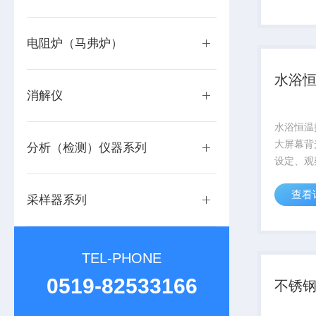
织研究等
分子学、
研究应用领
电阻炉（马弗炉）
水浴
消解仪
水浴恒温
大屏幕背
分析（检测）仪器系列
设定、观
面加密锁
查看
作和人为
采样器系列
智能控温
时功能：0
设定培...
TEL-PHONE
0519-82533166
不锈