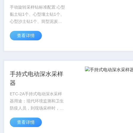
手动旋转采样钻标准配置:心型
黏土钻1个、心型壤土钻1个、
心型沙土钻1个、筒型泥炭钻1
个、100cm延长杆5个、50cm
查看详情
延长杆1个、T型手柄1个、不
锈钢铲1把、刮刀1把、扳手2
个、刷子1把、3米钢卷尺1...
手持式电动深水采样
器
ETC-2A手持式电动深水采样
器用途：现代环境监测和卫生
防疫人员，到现场采样时，常
常会因为现场没有电源烦恼，
查看详情
我公司专为用户设计了一种，
可充电手持式的电动水质采样