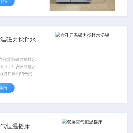
详情
以及酶、细胞组织研
医学、生物学、分子
、食品、环保等研究
着广...
异温磁力搅拌水
6D六孔异温磁力搅拌水
特点：1.该仪器是水
力搅拌器相结合的新
有水浴加热和磁力搅
详情
能。2.采用了智能双
，温控数显（4仓温
控制），测速数显
别...
空气恒温摇床