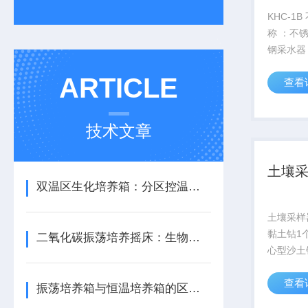
KHC-1
称 ：不
钢采水器
器 用途
ARTICLE
查看
类、微生
析的水样
性样品的
技术文章
纯油品和..
土壤
双温区生化培养箱：分区控温准确调控环境参数
土壤采样
黏土钻1
二氧化碳振荡培养摇床：生物实验室核心精密设备
心型沙土
个、100
查看
延长杆1
振荡培养箱与恒温培养箱的区别，你真的了解吗？
锈钢铲1