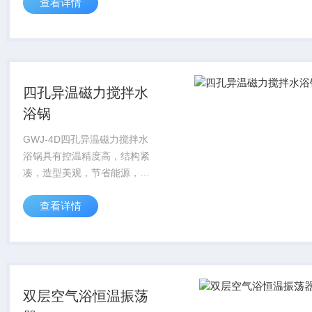
查看详情
其结构为落地型卧式。广泛适
用于生物遗传工程、医学、农
业、林业、环境科学、畜牧、
水产等部门实验...
四孔异温磁力搅拌水
浴锅
GWJ-4D四孔异温磁力搅拌水
浴锅具有控温精度高，结构紧
凑，造型美观，节省能源，使
用寿命长等优点，选用于生
查看详情
物，物理、植物、化工、医
疗、环保等实验科学领域或辅
助加热的精密产品。
双层空气浴恒温振荡