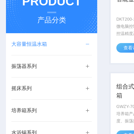
PRODUCT
产品分类
DKT20
微电脑控
控温精度
以替代传
大容量恒温水箱
查看
应用于各
和反应，
化工、食
振荡器系列
门。
组合
摇床系列
箱
GWZY-
培养箱系列
培养箱产
度、振荡
细菌培养
水浴锅系列