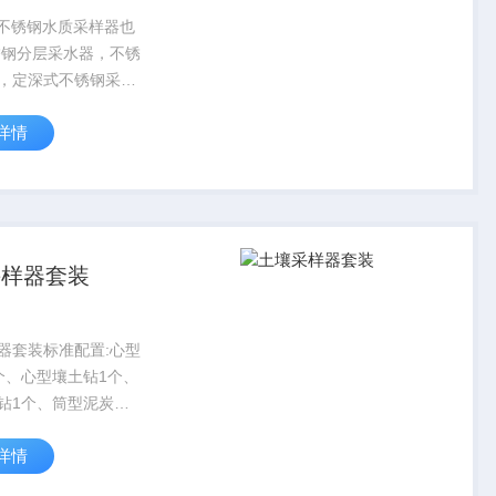
B 不锈钢水质采样器也
锈钢分层采水器，不锈
，定深式不锈钢采水
：适用于有机物、油脂
详情
物（细菌）等指标分
采集和含酸碱等腐蚀
水样采集；也适用于
.
采样器套装
器套装标准配置:心型
个、心型壤土钻1个、
钻1个、筒型泥炭钻1
cm延长杆5个、50cm
详情
个、T型手柄1个、不
把、刮刀1把、扳手2