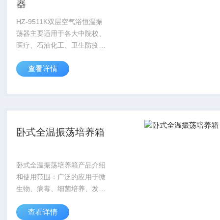
器
HZ-9511K双层空气浴恒温振
荡器主要适用于各大中院校、
医疗、石油化工、卫生防疫、
环境检测等科研部门作生物、
查看详情
生化、细胞、菌种等各种液
态、固态化合物的振荡培养。
本机具有结构合理，操作简
单、稳定性能高等...
卧式全温振荡培养箱
卧式全温振荡培养箱产品介绍
和使用范围：广泛的应用于微
生物、病毒、细菌培养、发
酵、杂交和生物化学反应以及
查看详情
细胞组织等研究。为温度、振