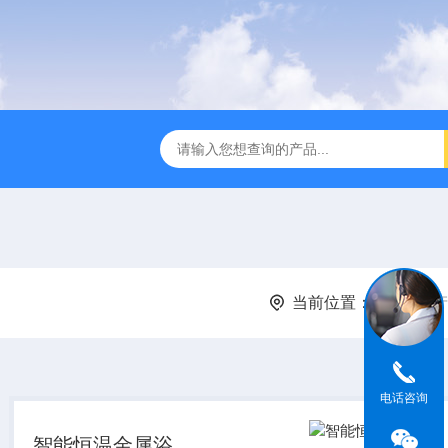
全温振荡器
THZ-82A气浴恒温振荡器价格
GW-1102双
当前位置：
首页
产
电话咨询
智能恒温金属浴