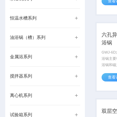
查看
化学反应
究等。在
学、制药
恒温水槽系列
应用领域有
六孔
油浴锅（槽）系列
浴锅
GWJ-
金属浴系列
浴锅主要
浴锅和磁
产品，具
搅拌器系列
查看
拌两种功
数显配置
度可分别
离心机系列
（4孔可分
双层
试验箱系列