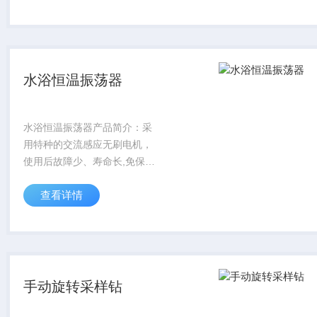
荡频率、振幅有不同要求的培
养以及酶工程等方面的研究提
供了有效的帮助。在医...
水浴恒温振荡器
水浴恒温振荡器产品简介：采
用特种的交流感应无刷电机，
使用后故障少、寿命长,免保
养；具有超温报警功能及异常
查看详情
情况自动断电功能；有断电恢
复功能，避免因停电、死机而
造成的数据丢失问题。
手动旋转采样钻